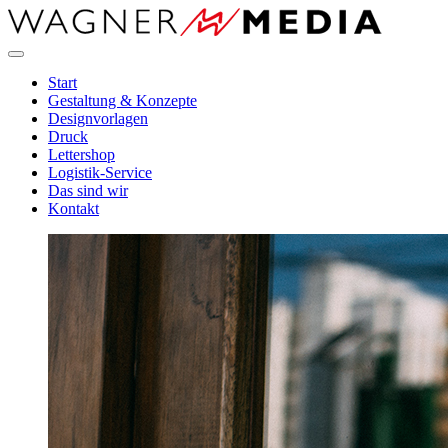
Direkt
zum
Inhalt
Start
Gestaltung & Konzepte
Designvorlagen
Druck
Lettershop
Logistik-Service
Das sind wir
Kontakt