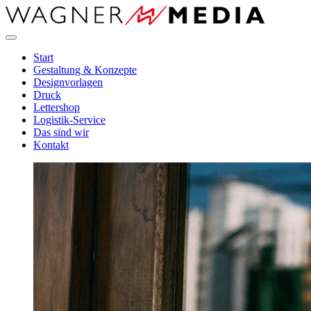
Direkt
zum
Inhalt
Start
Gestaltung & Konzepte
Designvorlagen
Druck
Lettershop
Logistik-Service
Das sind wir
Kontakt